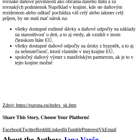
rovnaké daňové povinnosti ako občania daného štátu a za
rovnakých podmienok Napríklad v krajine, kde ste daňovým
rezidentom alebo odkiaľ pochádza váš celý alebo takmer celý
príjem, by ste mali mať nárok na:
všetky dostupné rodinné dávky a daňové odpočty na náklady
na starostlivosť o deti, a to aj vtedy, ak vznikli v inom
členskom štáte EÚ,
všetky dostupné daňové odpočty na úroky z hypoték, a to aj
za nehnuteľnosť, ktorú vlastníte v inej krajine EÚ,
spoločný daňový výmer s manželským partnerom, ak je to v
tejto krajine možné
Zdroj: https://europa.eu/index_sk.htm
Share This Story, Choose Your Platform!
Facebook
Twitter
Reddit
LinkedIn
Tumblr
Pinterest
Vk
Email
About the Author:
Jana Varšo