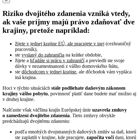
Riziko dvojitého zdanenia vzniká vtedy,
ak vaše príjmy majú právo zdaňovať dve
krajiny, pretože napríklad:
žijete v jednej krajine EÚ, ale pracujete v inej
(cezhraničný
pracovník),
ste
vyslaný do zahraničia
na krátke obdobie,
žijete a
hľadáte si prácu v zahraničí
a previedli ste svoje
dávky v nezamestnanosti z vášho domovského štátu,
ste
dôchodcom v jednej krajine
, ale dôchodok vám vypláca
iná krajina.
Hoci v týchto situáciách
stále podliehate daňovým zákonom
krajiny vášho pobytu
, povinnosť platiť dane budete mať možno aj
v druhej krajine.
Našťastie však väčšina krajín Európskej únie
uzavrela zmluvy
o zamedzení dvojitého zdanenia
. Tieto zmluvy obvykle
predchádzajú dvojitému zdaneniu:
podľa mnohých dvojstranných daňových zmlúv sa daň, ktorú
ste zaplatili v krajine, kde pracujete,
započíta voči
dani, ktorú