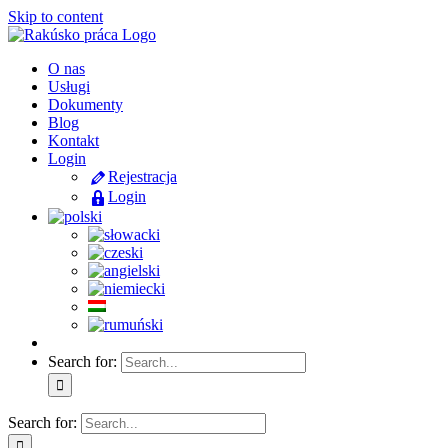
Skip to content
O nas
Usługi
Dokumenty
Blog
Kontakt
Login
Rejestracja
Login
Search for:
Search for: