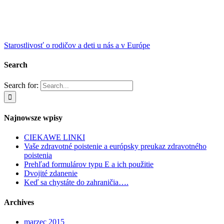
Starostlivosť o rodičov a deti u nás a v Európe
Search
Search for:
Najnowsze wpisy
CIEKAWE LINKI
Vaše zdravotné poistenie a európsky preukaz zdravotného
poistenia
Prehľad formulárov typu E a ich použitie
Dvojité zdanenie
Keď sa chystáte do zahraničia….
Archives
marzec 2015