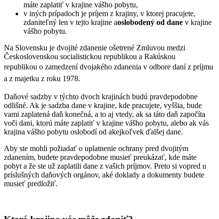
máte zaplatiť v krajine vášho pobytu,
v iných prípadoch je príjem z krajiny, v ktorej pracujete,
zdaniteľný len v tejto krajine a
oslobodený od dane
v krajine
vášho pobytu.
Na Slovensku je dvojité zdanenie ošetrené Zmluvou medzi
Československou socialistickou republikou a Rakúskou
republikou
o zamedzení dvojakého zdanenia v odbore daní z príjmu
a z majetku z roku 1978.
Daňové sadzby v týchto dvoch krajinách budú pravdepodobne
odlišné. Ak je sadzba dane v krajine, kde pracujete, vyššia, bude
vami zaplatená daň konečná, a to aj vtedy, ak sa táto daň započíta
voči dani, ktorú máte zaplatiť v krajine vášho pobytu, alebo ak vás
krajina vášho pobytu oslobodí od akejkoľvek ďalšej dane.
Aby ste mohli požiadať o uplatnenie ochrany pred dvojitým
zdanením, budete pravdepodobne musieť preukázať, kde máte
pobyt a že ste už zaplatili dane z vašich príjmov. Preto si vopred u
príslušných
daňových orgánov
, aké doklady a dokumenty budete
musieť predložiť.