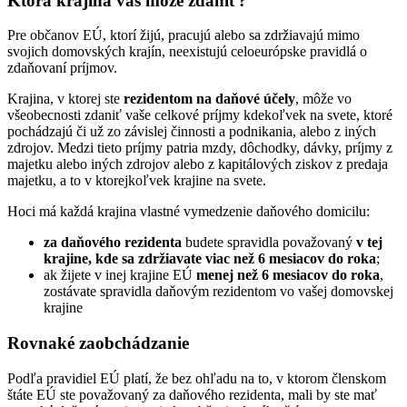
Ktorá krajina vás môže zdaniť?
Pre občanov EÚ, ktorí žijú, pracujú alebo sa zdržiavajú mimo
svojich domovských krajín, neexistujú celoeurópske pravidlá o
zdaňovaní príjmov.
Krajina, v ktorej ste
rezidentom na daňové účely
, môže vo
všeobecnosti zdaniť vaše celkové príjmy kdekoľvek na svete, ktoré
pochádzajú či už zo závislej činnosti a podnikania, alebo z iných
zdrojov. Medzi tieto príjmy patria mzdy, dôchodky, dávky, príjmy z
majetku alebo iných zdrojov alebo z kapitálových ziskov z predaja
majetku, a to v ktorejkoľvek krajine na svete.
Hoci má každá krajina vlastné vymedzenie daňového domicilu:
za daňového rezidenta
budete spravidla považovaný
v tej
krajine, kde sa zdržiavate viac než 6 mesiacov do roka
;
ak žijete v inej krajine EÚ
menej než 6 mesiacov do roka
,
zostávate spravidla daňovým rezidentom vo vašej domovskej
krajine
Rovnaké zaobchádzanie
Podľa pravidiel EÚ platí, že bez ohľadu na to, v ktorom členskom
štáte EÚ ste považovaný za daňového rezidenta, mali by ste mať