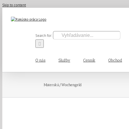
Skip to content
Search for:
O nás
Služby
Cenník
Obchod
Materská/Wochengeld