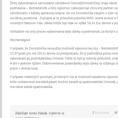
Ženy vykonávajúce samostatnú zárobkovú činnosť(živnostníčky) majú nárok 
podnikania – Betriebshilfe a túto výpomoc zabezpečuje zmluvný partner so
združeniami v každej spolkovej krajine. Ak má živnostníčka záujem o túto 
sociálnej poisťovne . Zvyčajne je to príslušná pobočka WKO. Jedná sa buď o
mnohých faktorov. Max. dávka môže byť však vo výške 58,41 Eur denne a pos
Vzhľadom na celý proces vybavovania tejto dávky a podmienok, za ktorých sa
Wochendgeld
V prípade, že živnostníčka nevyužila možnosť výpomocnej sily – Betriebshil
52,07(platí pre rok 2015) denne za predpokladu, že si zadovážila počas cele
vykonávaní jej podnikateľskej činnosti. Môže to byť aj rodinný príslušník, z
4 dní v jednom týždni. Odbremenenie poberateľky tejto dávky sa vzťahuje le
práce v domácnosti.
V prípade niektorých povolaní, pri ktorých nie je možnosť nasadenia výpomo
kvôli vzdialenosti prevádzky(kam možno zaradiť aj opatrovateľskú činnosť),
má nárok každá opatrovateľka.
Facebook
Zdieľajte tento článok, vyberte si