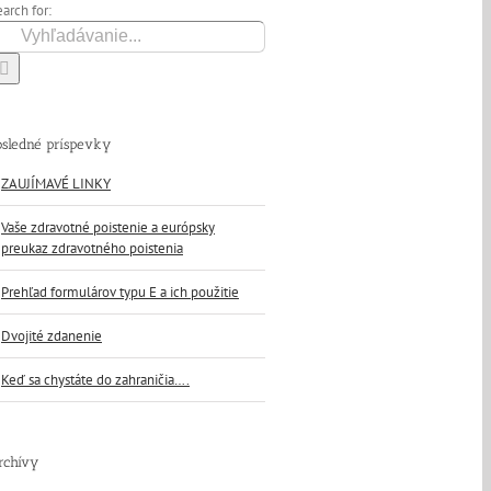
arch for:
osledné príspevky
ZAUJÍMAVÉ LINKY
Vaše zdravotné poistenie a európsky
preukaz zdravotného poistenia
Prehľad formulárov typu E a ich použitie
Dvojité zdanenie
Keď sa chystáte do zahraničia….
rchívy