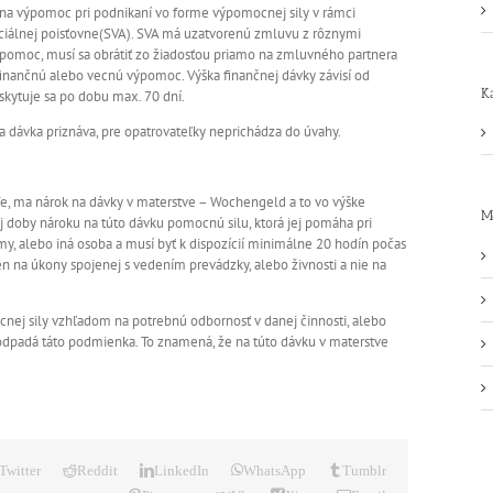
na výpomoc pri podnikaní vo forme výpomocnej sily v rámci
ciálnej poisťovne(SVA). SVA má uzatvorenú zmluvu z rôznymi
výpomoc, musí sa obrátiť zo žiadosťou priamo na zmluvného partnera
 finančnú alebo vecnú výpomoc. Výška finančnej dávky závisí od
K
kytuje sa po dobu max. 70 dní.
 dávka priznáva, pre opatrovateľky neprichádza do úvahy.
fe, ma nárok na dávky v materstve – Wochengeld a to vo výške
M
j doby nároku na túto dávku pomocnú silu, ktorá jej pomáha pri
námy, alebo iná osoba a musí byť k dispozícií minimálne 20 hodín počas
n na úkony spojenej s vedením prevádzky, alebo živnosti a nie na
cnej sily vzhľadom na potrebnú odbornosť v danej činnosti, alebo
 odpadá táto podmienka. To znamená, že na túto dávku v materstve
Twitter
Reddit
LinkedIn
WhatsApp
Tumblr