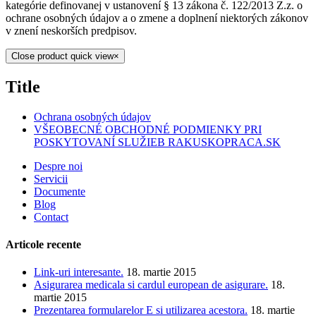
kategórie definovanej v ustanovení § 13 zákona č. 122/2013 Z.z. o
ochrane osobných údajov a o zmene a doplnení niektorých zákonov
v znení neskorších predpisov.
Close product quick view
×
Title
Ochrana osobných údajov
VŠEOBECNÉ OBCHODNÉ PODMIENKY PRI
POSKYTOVANÍ SLUŽIEB RAKUSKOPRACA.SK
Despre noi
Servicii
Documente
Blog
Contact
Articole recente
Link-uri interesante.
18. martie 2015
Asigurarea medicala si cardul european de asigurare.
18.
martie 2015
Prezentarea formularelor E si utilizarea acestora.
18. martie