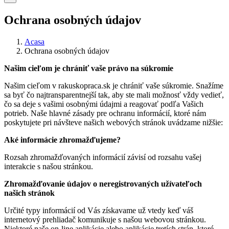
Ochrana osobných údajov
Acasa
Ochrana osobných údajov
Našim cieľom je chrániť vaše právo na súkromie
Našim cieľom v rakuskopraca.sk je chrániť vaše súkromie. Snažíme
sa byť čo najtransparentnejší tak, aby ste mali možnosť vždy vedieť,
čo sa deje s vašimi osobnými údajmi a reagovať podľa Vašich
potrieb. Naše hlavné zásady pre ochranu informácií, ktoré nám
poskytujete pri návšteve našich webových stránok uvádzame nižšie:
Aké informácie zhromažďujeme?
Rozsah zhromažďovaných informácií závisí od rozsahu vašej
interakcie s našou stránkou.
Zhromažďovanie údajov o neregistrovaných užívateľoch
našich stránok
Určité typy informácií od Vás získavame už vtedy keď váš
internetový prehliadač komunikuje s našou webovou stránkou.
Niektoré naše on-line aplikácie alebo aplikácie tretích strán, ktoré