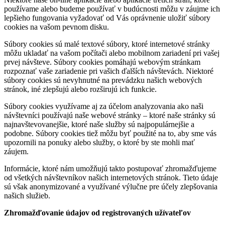
používame alebo budeme používať v budúcnosti môžu v záujme ich
lepšieho fungovania vyžadovať od Vás oprávnenie uložiť súbory
cookies na vašom pevnom disku.
Súbory cookies sú malé textové súbory, ktoré internetové stránky
môžu ukladať na vašom počítači alebo mobilnom zariadení pri vašej
prvej návšteve. Súbory cookies pomáhajú webovým stránkam
rozpoznať vaše zariadenie pri vašich ďalších návštevách. Niektoré
súbory cookies sú nevyhnutné na prevádzku našich webových
stránok, iné zlepšujú alebo rozširujú ich funkcie.
Súbory cookies využívame aj za účelom analyzovania ako naši
návštevníci používajú naše webové stránky – ktoré naše stránky sú
najnavštevovanejšie, ktoré naše služby sú najpopulárnejšie a
podobne. Súbory cookies tiež môžu byť použité na to, aby sme vás
upozornili na ponuky alebo služby, o ktoré by ste mohli mať
záujem.
Informácie, ktoré nám umožňujú takto postupovať zhromažďujeme
od všetkých návštevníkov našich internetových stránok. Tieto údaje
sú však anonymizované a využívané výlučne pre účely zlepšovania
našich služieb.
Zhromažďovanie údajov od registrovaných užívateľov